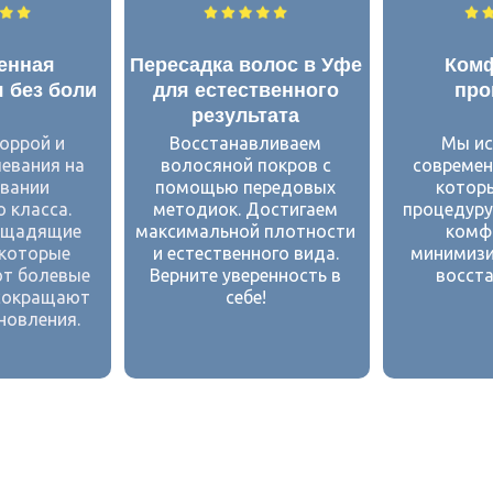
енная
Пересадка волос в Уфе
Ком
 без боли
для естественного
про
результата
оррой и
Восстанавливаем
Мы ис
левания на
волосяной покров с
современ
вании
помощью передовых
котор
о класса.
методиок. Достигаем
процедуру
 щадящие
максимальной плотности
комф
 которые
и естественного вида.
минимизи
т болевые
Верните уверенность в
восста
сокращают
себе!
новления.