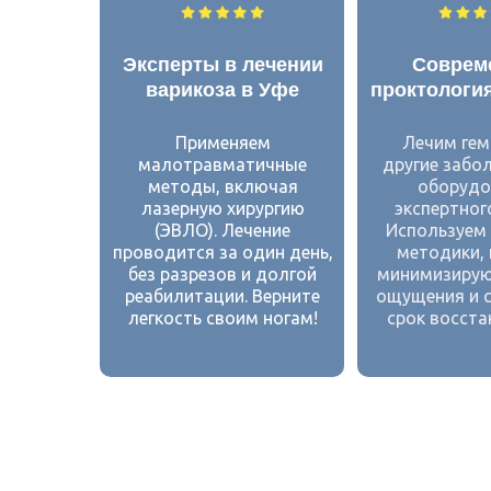
Эксперты в лечении
Соврем
варикоза в Уфе
проктология
Применяем
Лечим гем
малотравматичные
другие забо
методы, включая
оборудо
лазерную хирургию
экспертног
(ЭВЛО). Лечение
Используем
проводится за один день,
методики,
без разрезов и долгой
минимизирую
реабилитации. Верните
ощущения и 
легкость своим ногам!
срок восста