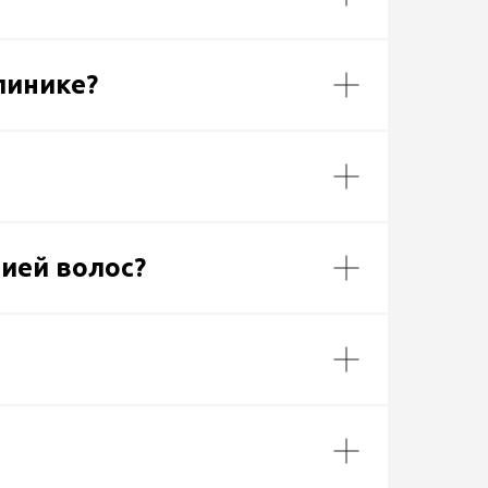
линике?
ией волос?