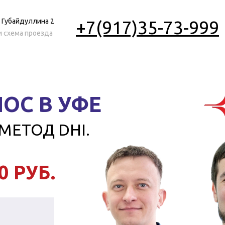
и Губайдуллина 2
+7(917)35-73-999
и схема проезда
ОС В УФЕ
МЕТОД DHI.
0 РУБ.