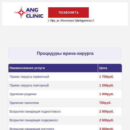
ПОЗВОНИТЬ
г. Уфа, ул. Минигали Губайдуллина 2
Процедуры врача-хирурга
+7(930)036-61-99
+7(984)500-44-89
Наименование услуги
Цена
Контакты и схема проезда
Прием хирурга первичный
1 700руб.
Прием хирурга повторный
1 200руб.
ОБРАТНЫЙ ЗВОНОК
Удаление родинки
1 000руб.
Удаление папиллом
700руб.
Вскрытие панариция подногтевого
2 000руб.
Вскрытие панариция подкожного
2 500руб.
Вскрытие панариция костного
3 500руб.