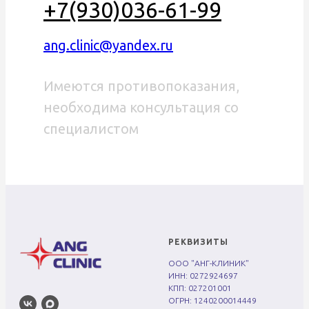
+7(930)036-61-99
ang.clinic@yandex.ru
Имеются противопоказания,
необходима консультация со
специалистом
РЕКВИЗИТЫ
ООО "АНГ-КЛИНИК"
ИНН: 0272924697
КПП: 027201001
ОГРН: 1240200014449