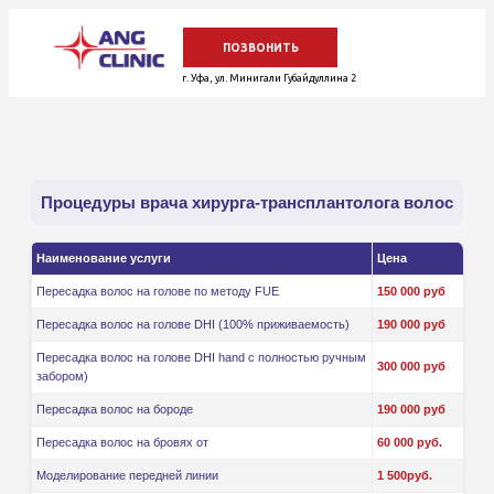
ПОЗВОНИТЬ
г. Уфа, ул. Минигали Губайдуллина 2
Процедуры врача хирурга-трансплантолога волос
+7(930)036-61-99
+7(984)500-44-89
Наименование услуги
Цена
Контакты и схема проезда
Пересадка волос на голове по методу FUE
150 000 руб
Пересадка волос на голове DHI (100% приживаемость)
190 000 руб
ОБРАТНЫЙ ЗВОНОК
Пересадка волос на голове DHI hand с полностью ручным
300 000 руб
забором)
Пересадка волос на бороде
190 000 руб
Пересадка волос на бровях от
60 000 руб.
Моделирование передней линии
1 500руб.