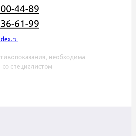
00-44-89
36-61-99
ndex.ru
тивопоказания, необходима
 со специалистом