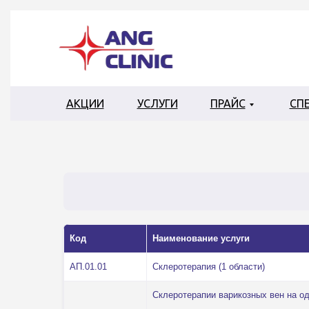
АКЦИИ
УСЛУГИ
ПРАЙС
СП
Код
Наименование услуги
AП.01.01
Склеротерапия (1 области)
Склеротерапии варикозных вен на одн