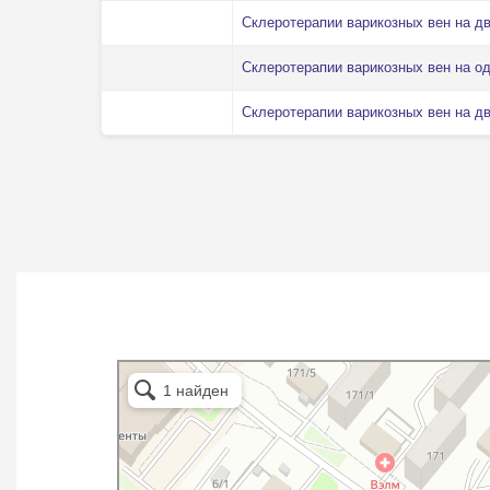
Склеротерапии варикозных вен на дву
Склеротерапии варикозных вен на одн
Склеротерапии варикозных вен на дв
АНГ-Клиник
АНГ-Клиник
Медцентр, клиника в Уфе
Медцентр, клиника в Уфе
Диагностический центр в Уфе
Диагностический центр в Уфе