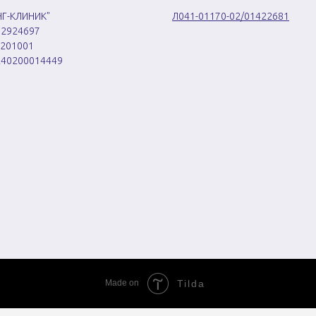
Г-КЛИНИК"
Л041-01170-02/01422681
72924697
7201001
240200014449
Made on
Tilda